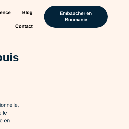
gence
Blog
Embaucher en
Roumanie
Contact
puis
ionnelle,
e le
se en