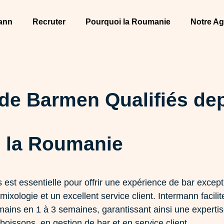
ann
Recruter
Pourquoi la Roumanie
Notre A
de Barmen Qualifiés de
la Roumanie
est essentielle pour offrir une expérience de bar except
ologie et un excellent service client. Intermann facilit
ains en 1 à 3 semaines, garantissant ainsi une experti
boissons, en gestion de bar et en service client.