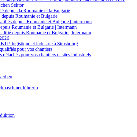
schen Sektor
ié depuis la Roumanie et la Bulgarie
é depuis Roumanie et Bulgarie
lifiés depuis Roumanie et Bulgarie | Intermann
 depuis Roumanie et Bulgarie | Intermann
ualifié depuis Roumanie et Bulgarie | Intermann
 2026
BTP, logistique et industrie à Strasbourg
 qualifiés pour vos chantiers
détachés pour vos chantiers et sites industriels
werben
ndmaschinenführerin
oduktion