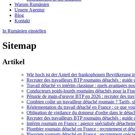
Warum Rumänien
Unsere Agentur
Blog
Kontakt
In Rumänien einstellen
Sitemap
Artikel
Wie hoch ist der Anteil der frankophonen Bevölkerung 
Recruter des travailleurs BTP roumains détachés : guide
Travail détaché vs intérim classique : quels avantages pou
Conducteurs poids-lourds roumains détachés pour la Fra
Pénurie de main-d'œuvre BTP en 2026 : recruter des trava
Combien coûte un travailleur détaché roumain ? Tarifs, s
Réglementation du travail détaché en France : ce que vou
Obligation de vigilance du donneur d'ordre dans le déta
Recruter des travailleurs BTP roumains détachés : guide
Intérim roumain en France : agence spécialisée détacheme
Plombier roumain détaché en France : recrutement et dé
Plaquiste roumain détaché en France : recrutement spécia