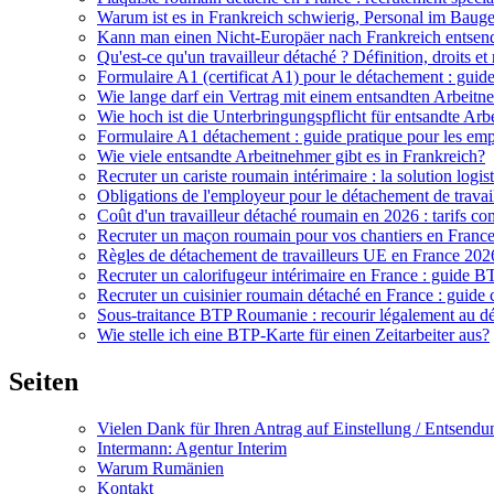
Warum ist es in Frankreich schwierig, Personal im Baug
Kann man einen Nicht-Europäer nach Frankreich entsen
Qu'est-ce qu'un travailleur détaché ? Définition, droits e
Formulaire A1 (certificat A1) pour le détachement : guid
Wie lange darf ein Vertrag mit einem entsandten Arbeit
Wie hoch ist die Unterbringungspflicht für entsandte Ar
Formulaire A1 détachement : guide pratique pour les emp
Wie viele entsandte Arbeitnehmer gibt es in Frankreich?
Recruter un cariste roumain intérimaire : la solution logis
Obligations de l'employeur pour le détachement de travail
Coût d'un travailleur détaché roumain en 2026 : tarifs com
Recruter un maçon roumain pour vos chantiers en France
Règles de détachement de travailleurs UE en France 2026
Recruter un calorifugeur intérimaire en France : guide 
Recruter un cuisinier roumain détaché en France : guide
Sous-traitance BTP Roumanie : recourir légalement au d
Wie stelle ich eine BTP-Karte für einen Zeitarbeiter aus?
Seiten
Vielen Dank für Ihren Antrag auf Einstellung / Entsendu
Intermann: Agentur Interim
Warum Rumänien
Kontakt