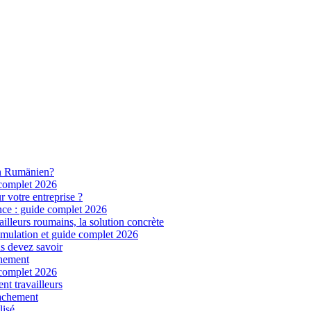
in Rumänien?
 complet 2026
r votre entreprise ?
nce : guide complet 2026
illeurs roumains, la solution concrète
imulation et guide complet 2026
s devez savoir
chement
 complet 2026
nt travailleurs
tachement
lisé