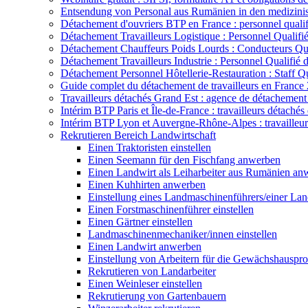
Entsendung von Personal aus Rumänien in den medizini
Détachement d'ouvriers BTP en France : personnel qualif
Détachement Travailleurs Logistique : Personnel Qualifi
Détachement Chauffeurs Poids Lourds : Conducteurs Qua
Détachement Travailleurs Industrie : Personnel Qualifié
Détachement Personnel Hôtellerie-Restauration : Staff Q
Guide complet du détachement de travailleurs en France
Travailleurs détachés Grand Est : agence de détachement 
Intérim BTP Paris et Île-de-France : travailleurs détachés
Intérim BTP Lyon et Auvergne-Rhône-Alpes : travailleurs 
Rekrutieren Bereich Landwirtschaft
Einen Traktoristen einstellen
Einen Seemann für den Fischfang anwerben
Einen Landwirt als Leiharbeiter aus Rumänien an
Einen Kuhhirten anwerben
Einstellung eines Landmaschinenführers/einer La
Einen Forstmaschinenführer einstellen
Einen Gärtner einstellen
Landmaschinenmechaniker/innen einstellen
Einen Landwirt anwerben
Einstellung von Arbeitern für die Gewächshauspr
Rekrutieren von Landarbeiter
Einen Weinleser einstellen
Rekrutierung von Gartenbauern