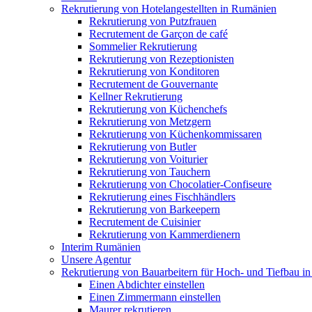
Rekrutierung von Hotelangestellten in Rumänien
Rekrutierung von Putzfrauen
Recrutement de Garçon de café
Sommelier Rekrutierung
Rekrutierung von Rezeptionisten
Rekrutierung von Konditoren
Recrutement de Gouvernante
Kellner Rekrutierung
Rekrutierung von Küchenchefs
Rekrutierung von Metzgern
Rekrutierung von Küchenkommissaren
Rekrutierung von Butler
Rekrutierung von Voiturier
Rekrutierung von Tauchern
Rekrutierung von Chocolatier-Confiseure
Rekrutierung eines Fischhändlers
Rekrutierung von Barkeepern
Recrutement de Cuisinier
Rekrutierung von Kammerdienern
Interim Rumänien
Unsere Agentur
Rekrutierung von Bauarbeitern für Hoch- und Tiefbau i
Einen Abdichter einstellen
Einen Zimmermann einstellen
Maurer rekrutieren