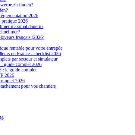
ewerbe zu finden?
den?
t réglementation 2026
e pratique 2026
nehmer maximal dauern?
beitnehmer?
loyeurs français (2026)
tique rentable pour votre entrepôt
leurs en France : checklist 2026
plets par secteur et simulateur
 : guide complet 2026
 : le guide complet
BTP 2026
 complet 2026
étachement pour vos chantiers
ng