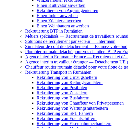
Winzerarbeiter rekrutieren
Einen Kultivator anwerben
Rekrutieren von Agraringenieuren
Einen Imker anwerben
Einen Züchter anwerben
Einen Weinbauern anwerben
Rekrutierung BTP in Rumänien
Métiers spécialisés — Recrutement de travailleurs rouma
Solutions de recrutement par secteur — Intermann
Simulateur de coût de détachement — Estimez votre budg
Plombier roumain détaché pour vos chantiers BTP en Fr
Agence intérim Roumanie France — Recrutement et détach
Agence intérim travailleur étranger — Détachement UE 
Chauffeur routier roumain détaché pour votre flotte de tr
Rekrutierung Transport in Rumänien
Rekrutierung von Umzugshelfern
Rekrutierung von Rettungssanitätern
Rekrutierung von Postboten
Rekrutierung von Zustellern
Rekrutierung von Busfahrern
Rekrutierung von Chauffeur von Privatpersonen
Rekrutierung von Wartungsmitarbeitern
Rekrutierung von SPL-Fahrern
Rekrutierung von Frachtschiffern
Rekrutierung von Eisenbahnmechanikern