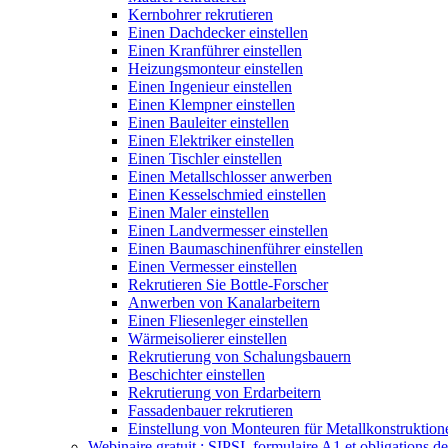
Kernbohrer rekrutieren
Einen Dachdecker einstellen
Einen Kranführer einstellen
Heizungsmonteur einstellen
Einen Ingenieur einstellen
Einen Klempner einstellen
Einen Bauleiter einstellen
Einen Elektriker einstellen
Einen Tischler einstellen
Einen Metallschlosser anwerben
Einen Kesselschmied einstellen
Einen Maler einstellen
Einen Landvermesser einstellen
Einen Baumaschinenführer einstellen
Einen Vermesser einstellen
Rekrutieren Sie Bottle-Forscher
Anwerben von Kanalarbeitern
Einen Fliesenleger einstellen
Wärmeisolierer einstellen
Rekrutierung von Schalungsbauern
Beschichter einstellen
Rekrutierung von Erdarbeitern
Fassadenbauer rekrutieren
Einstellung von Monteuren für Metallkonstruktion
Webinaire gratuit : SIPSI, formulaire A1 et obligations d