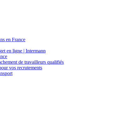
ins en France
et en ligne | Intermann
ance
ement de travailleurs qualifiés
pour vos recrutements
ansport