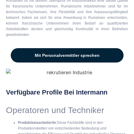
Rumänien ist mit seinem Talentpool im Industriesektor eine ideale Quelle
für französische Unternehmen. Rumänische Arbeitnehmer sind für ihr
technisches Fachwissen, ihre Flexibilität und ihre Anpassungsfähigkeit
bekannt. Indem sie sich für eine Anwerbung in Rumänien entscheiden,
können französische Unternehmen ihren Bedarf an qualifizierten
Arbeitskräften decken und gleichzeitig Kontinuität in ihren Betrieben
gewährleisten.
Mit Personalvermittler sprechen
Verfügbare Profile Bei Intermann
Operatoren und Techniker
Produktionsarbeiter/in
Diese Fachkräfte sind in den
Produktionsketten von entscheidender Bedeutung und