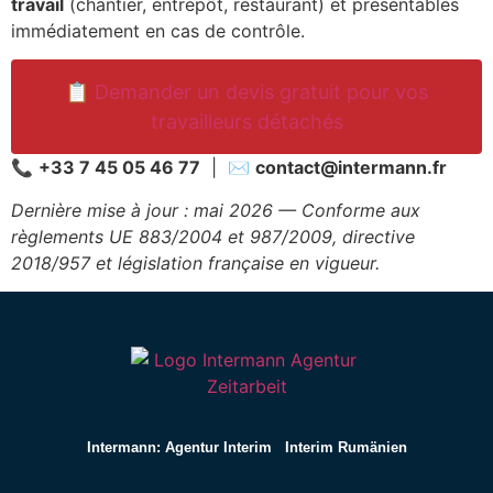
travail
(chantier, entrepôt, restaurant) et présentables
immédiatement en cas de contrôle.
📋 Demander un devis gratuit pour vos
travailleurs détachés
📞
+33 7 45 05 46 77
| ✉️
contact@intermann.fr
Dernière mise à jour : mai 2026 — Conforme aux
règlements UE 883/2004 et 987/2009, directive
2018/957 et législation française en vigueur.
Intermann: Agentur Interim
Interim Rumänien