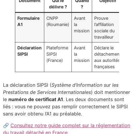
Document
Qui le
Quand
Objectif
délivre ?
?
Formulaire
CNPP
Avant
Prouve
A1
(Roumanie)
la
l’affiliation
mission
sociale du
travailleur
Déclaration
Plateforme
Avant
Déclare le
SIPSI
SIPSI
la
détachement
(France)
mission
aux autorités
françaises
La déclaration SIPSI (
Système d’Information sur les
Prestations de Services Internationales
) doit mentionner
le
numéro de certificat A1
. Les deux documents sont
liés : vous ne pouvez pas remplir correctement le SIPSI
sans avoir obtenu l’A1 au préalable.
🔗
Consultez notre guide complet sur la réglementation
du travail détaché en France