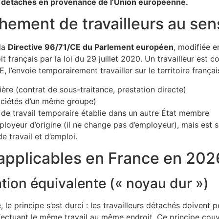
urs détachés en provenance de l’Union européenne.
hement de travailleurs au sen
 la
Directive 96/71/CE du Parlement européen
, modifiée 
oit français par la loi du 29 juillet 2020. Un travailleur e
 l’envoie temporairement travailler sur le territoire françai
ière (contrat de sous-traitance, prestation directe)
ociétés d’un même groupe)
 de travail temporaire établie dans un autre État membre
mployeur d’origine (il ne change pas d’employeur), mais est
e travail et d’emploi.
 applicables en France en 202
ation équivalente (« noyau dur »)
, le principe s’est durci : les travailleurs détachés doivent
ffectuant le même travail au même endroit. Ce principe cou