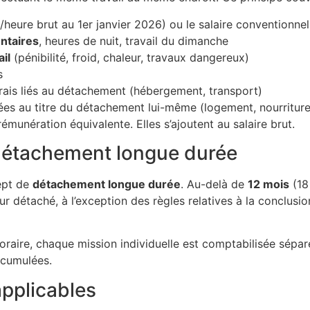
/heure brut au 1er janvier 2026) ou le salaire conventionnel
ntaires
, heures de nuit, travail du dimanche
il
(pénibilité, froid, chaleur, travaux dangereux)
s
rais liés au détachement (hébergement, transport)
es au titre du détachement lui-même (logement, nourriture, 
munération équivalente. Elles s’ajoutent au salaire brut.
détachement longue durée
ept de
détachement longue durée
. Au-delà de
12 mois
(18
eur détaché, à l’exception des règles relatives à la conclusion
poraire, chaque mission individuelle est comptabilisée sép
 cumulées.
applicables