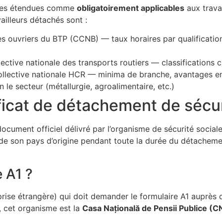
tives étendues comme
obligatoirement applicables
aux trava
ailleurs détachés sont :
s ouvriers du BTP (CCNB) — taux horaires par qualification,
ective nationale des transports routiers — classifications
llective nationale HCR — minima de branche, avantages e
le secteur (métallurgie, agroalimentaire, etc.)
ificat de détachement de sécur
cument officiel délivré par l’organisme de sécurité sociale d
ale de son pays d’origine pendant toute la durée du détacheme
 A1 ?
eprise étrangère) qui doit demander le formulaire A1 auprè
 cet organisme est la
Casa Națională de Pensii Publice (C