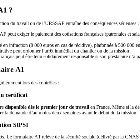
A1 ?
pection du travail ou de l’URSSAF entraîne des conséquences sérieuses :
 peut exiger le paiement des cotisations françaises (patronales et salar
ié en infraction (8 000 euros en cas de récidive), plafonnée à 500 000 e
strative peut ordonner l’arrêt immédiat du chantier ou de la mission
 français peut être tenu solidairement responsable si son prestataire n’a 
laire A1
ulièrement lors des contrôles :
 certificat
tre
disponible dès le premier jour de travail
en France. Même si la dem
iper la demande d’au moins deux semaines avant le début de la mission.
ation SIPSI
. Le formulaire A1 relève de la sécurité sociale (délivré par la CNAS o