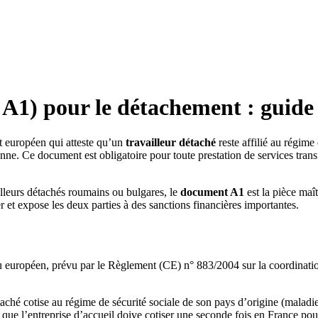
t A1) pour le détachement : guide
t européen qui atteste qu’un
travailleur détaché
reste affilié au régime
e. Ce document est obligatoire pour toute prestation de services tran
ailleurs détachés roumains ou bulgares, le
document A1
est la pièce maî
r et expose les deux parties à des sanctions financières importantes.
européen, prévu par le Règlement (CE) n° 883/2004 sur la coordination d
détaché cotise au régime de sécurité sociale de son pays d’origine (maladie,
te que l’entreprise d’accueil doive cotiser une seconde fois en France po