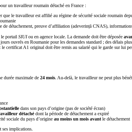
our un travailleur roumain détaché en France :
er que le travailleur est affilié au régime de sécurité sociale roumain de
 Roumanie
ttre de détachement, preuve d’affiliation (adeverință CNAS), informations
 le portail
SIUI
ou en agence locale. La demande doit être déposée
avan
0 jours ouvrés en Roumanie pour les demandes standard ; des délais plus 
 le certificat A1 original doit être remis au salarié qui le garde sur lui 
une durée maximale de
24 mois
. Au-delà, le travailleur ne peut plus bén
vance
bstantielle
dans son pays d’origine (pas de société écran)
availleur détaché
dont la période de détachement a expiré
urité sociale du pays d’origine
au moins un mois avant
le détachement
t ses implications.