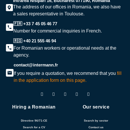
Intrarea Nisipari 16, Bucharest 077190, Romania
The address of our offices in Romania, we also have
a sales representative in Toulouse.
🇫🇷 +33 7 45 05 46 77
Number for commercial inquiries in French.
🇷🇴 +40 21 555 46 94
For Romanian workers or operational needs at the
agency.
contact@intermann.fr
If you require a quotation, we recommend that you
fill
in the application form on this page.
Hiring a Romanian
Our service
Directive 96/71-CE
Search by sector
Search for a CV
Contact us