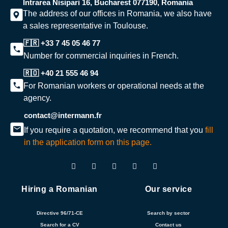
Intrarea Nisipari 16, Bucharest 077190, Romania
The address of our offices in Romania, we also have
a sales representative in Toulouse.
🇫🇷 +33 7 45 05 46 77
Number for commercial inquiries in French.
🇷🇴 +40 21 555 46 94
For Romanian workers or operational needs at the
agency.
contact@intermann.fr
If you require a quotation, we recommend that you
fill
in the application form on this page.
Hiring a Romanian
Our service
Directive 96/71-CE
Search by sector
Search for a CV
Contact us