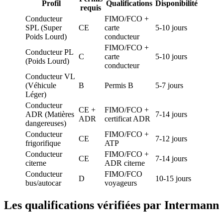
Profil
Qualifications
Disponibilité
requis
Conducteur
FIMO/FCO +
SPL (Super
CE
carte
5-10 jours
Poids Lourd)
conducteur
FIMO/FCO +
Conducteur PL
C
carte
5-10 jours
(Poids Lourd)
conducteur
Conducteur VL
(Véhicule
B
Permis B
5-7 jours
Léger)
Conducteur
CE +
FIMO/FCO +
ADR (Matières
7-14 jours
ADR
certificat ADR
dangereuses)
Conducteur
FIMO/FCO +
CE
7-12 jours
frigorifique
ATP
Conducteur
FIMO/FCO +
CE
7-14 jours
citerne
ADR citerne
Conducteur
FIMO/FCO
D
10-15 jours
bus/autocar
voyageurs
Les qualifications vérifiées par Intermann