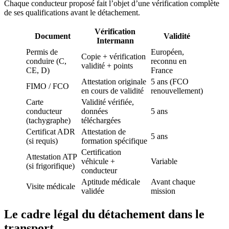
Chaque conducteur proposé fait l’objet d’une vérification complète
de ses qualifications avant le détachement.
Vérification
Document
Validité
Intermann
Permis de
Européen,
Copie + vérification
conduire (C,
reconnu en
validité + points
CE, D)
France
Attestation originale
5 ans (FCO
FIMO / FCO
en cours de validité
renouvellement)
Carte
Validité vérifiée,
conducteur
données
5 ans
(tachygraphe)
téléchargées
Certificat ADR
Attestation de
5 ans
(si requis)
formation spécifique
Certification
Attestation ATP
véhicule +
Variable
(si frigorifique)
conducteur
Aptitude médicale
Avant chaque
Visite médicale
validée
mission
Le cadre légal du détachement dans le
transport