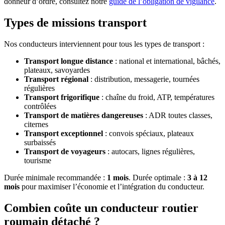
donneur d’ordre, consultez notre
guide de l’obligation de vigilance
.
Types de missions transport
Nos conducteurs interviennent pour tous les types de transport :
Transport longue distance
: national et international, bâchés,
plateaux, savoyardes
Transport régional
: distribution, messagerie, tournées
régulières
Transport frigorifique
: chaîne du froid, ATP, températures
contrôlées
Transport de matières dangereuses
: ADR toutes classes,
citernes
Transport exceptionnel
: convois spéciaux, plateaux
surbaissés
Transport de voyageurs
: autocars, lignes régulières,
tourisme
Durée minimale recommandée :
1 mois
. Durée optimale :
3 à 12
mois
pour maximiser l’économie et l’intégration du conducteur.
Combien coûte un conducteur routier
roumain détaché ?